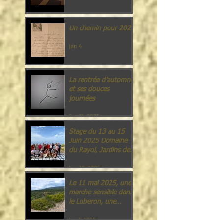
Un chemin pour 2026
Jan 4
La rentrée d'automne
et ses douces
journées
Sep 13, 2025
Stage du 13 au 15
Juin 2025 Domaine
du Rayol, Jardins des
Méditerranées.
Jun 20, 2025
Le 11 mai 2025, une
marche sensible dans
le Luberon, une
offrande à la nature.
Jun 1, 2025