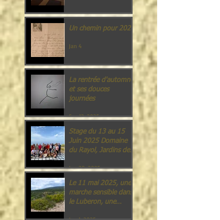
Un chemin pour 2026
Jan 4
La rentrée d'automne
et ses douces
journées
Sep 13, 2025
Stage du 13 au 15
Juin 2025 Domaine
du Rayol, Jardins des
Méditerranées.
Jun 20, 2025
Le 11 mai 2025, une
marche sensible dans
le Luberon, une
offrande à la nature.
Jun 1, 2025