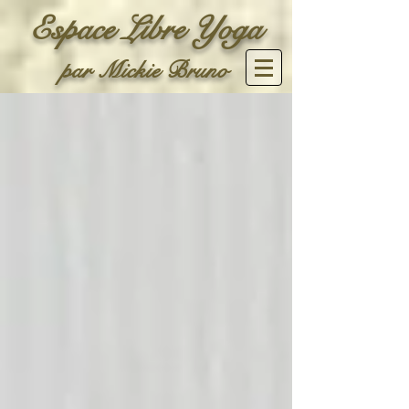
Espace Libre Yoga
par Mickie Bruno