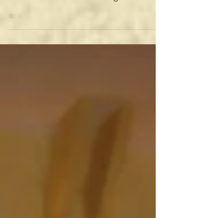
Karma Yoga - Le Yoga de la vie
quotidienne - Le Yoga de l'action
désintéressé. '' Le Karma Yoga est et
restera toujours le Yoga le plus...