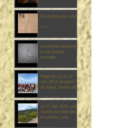
Un chemin pour 2026
Jan 4
La rentrée d'automne
et ses douces
journées
Sep 13, 2025
Stage du 13 au 15
Juin 2025 Domaine
du Rayol, Jardins des
Méditerranées.
Jun 20, 2025
Le 11 mai 2025, une
marche sensible dans
le Luberon, une
offrande à la nature.
Jun 1, 2025