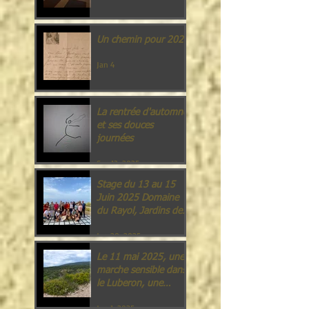
Un chemin pour 2026
Jan 4
La rentrée d'automne
et ses douces
journées
Sep 13, 2025
Stage du 13 au 15
Juin 2025 Domaine
du Rayol, Jardins des
Méditerranées.
Jun 20, 2025
Le 11 mai 2025, une
marche sensible dans
le Luberon, une
offrande à la nature.
Jun 1, 2025