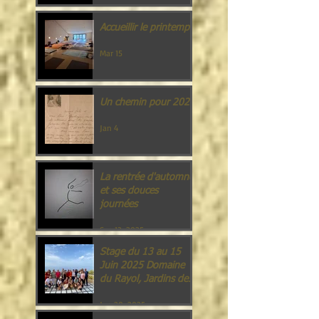
Accueillir le printemps
Mar 15
Un chemin pour 2026
Jan 4
La rentrée d'automne
et ses douces
journées
Sep 13, 2025
Stage du 13 au 15
Juin 2025 Domaine
du Rayol, Jardins des
Méditerranées.
Jun 20, 2025